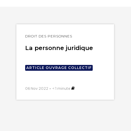
Lire
DROIT DES PERSONNES
l'article
La personne juridique
ARTICLE OUVRAGE COLLECTIF
06 Nov 2022
< 1
minute