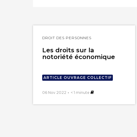
Lire
DROIT DES PERSONNES
l'article
Les droits sur la
notoriété économique
ARTICLE OUVRAGE COLLECTIF
06 Nov 2022
< 1
minute