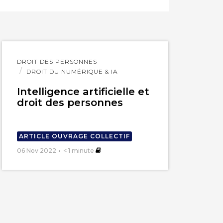
Lire
DROIT DES PERSONNES
l'article
DROIT DU NUMÉRIQUE & IA
Intelligence artificielle et
droit des personnes
ARTICLE OUVRAGE COLLECTIF
06 Nov 2022
< 1
minute